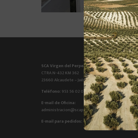
SCA Virgen del Perpetuo Socorro
CTRA N-432 KM 362
23660 Alcaudete – Jaén
Teléfono:
953 56 02 01
E-mail de Oficina:
administracion@scaperpetuosocorro.es
E-mail para pedidos:
export@carrasqueno.es