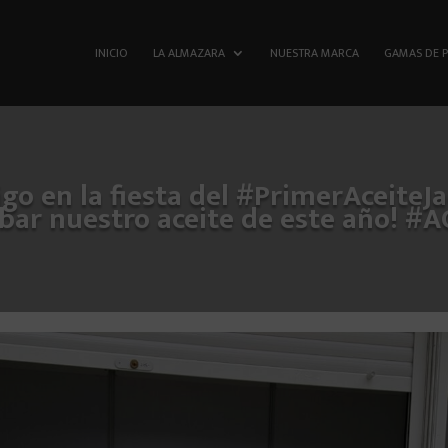
INICIO
LA ALMAZARA
NUESTRA MARCA
GAMAS DE 
o en la fiesta del #PrimerAceiteJae
bar nuestro aceite de este año! #