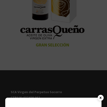
SCA Virgen del Perpetuo Socorro
CTRA N-432 KM 362
23660 Alcaudete – Jaén