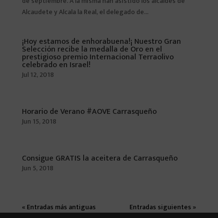
de septiembre. A la misma han asistido los alcaldes de
Alcaudete y Alcala la Real, el delegado de...
¡Hoy estamos de enhorabuena!¡ Nuestro Gran
Selección recibe la medalla de Oro en el
prestigioso premio Internacional Terraolivo
celebrado en Israel!
Jul 12, 2018
Horario de Verano #AOVE Carrasqueño
Jun 15, 2018
Consigue GRATIS la aceitera de Carrasqueño
Jun 5, 2018
« Entradas más antiguas
Entradas siguientes »