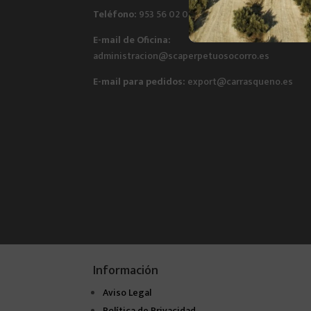
Teléfono:
953 56 02 01
E-mail de Oficina:
administracion@scaperpetuosocorro.es
E-mail para pedidos:
export@carrasqueno.es
Información
Aviso Legal
Política de Privacidad