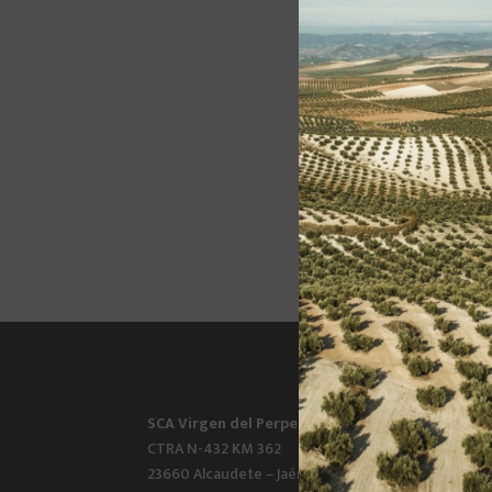
SCA Virgen del Perpetuo Socorro
CTRA N-432 KM 362
23660 Alcaudete – Jaén