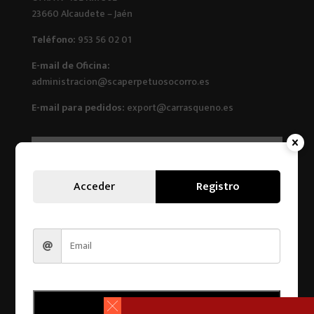
23660 Alcaudete – Jaén
Teléfono:
953 56 02 01
E-mail de Oficina:
administracion@scaperpetuosocorro.es
E-mail para pedidos:
export@carrasqueno.es
Acceder
Registro
Registro