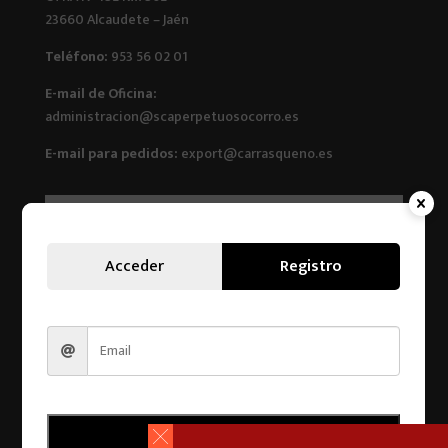
23660 Alcaudete – Jaén
Teléfono:
953 56 02 01
E-mail de Oficina:
administracion@scaperpetuosocorro.es
E-mail para pedidos:
export@carrasqueno.es
Acceder
Registro
Registro